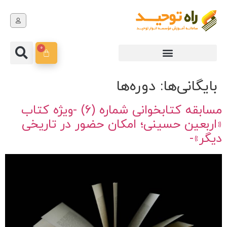
0
بایگانی‌ها:
دوره‌ها
مسابقه کتابخوانی شماره (۶) -ویژه کتاب
«اربعین حسینی؛ امکان حضور در تاریخی
دیگر»-